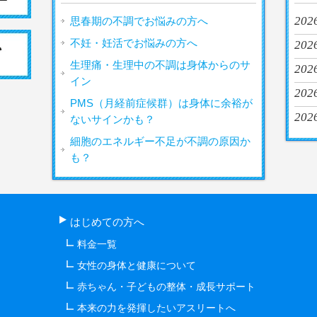
2026
思春期の不調でお悩みの方へ
不妊・妊活でお悩みの方へ
2026
生理痛・生理中の不調は身体からのサ
2026
イン
2026
PMS（月経前症候群）は身体に余裕が
2026
ないサインかも？
細胞のエネルギー不足が不調の原因か
も？
はじめての方へ
料金一覧
女性の身体と健康について
赤ちゃん・子どもの整体・成長サポート
本来の力を発揮したいアスリートへ