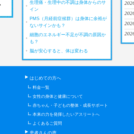
生理痛・生理中の不調は身体からのサ
2026
イン
2026
PMS（月経前症候群）は身体に余裕が
2026
ないサインかも？
2026
細胞のエネルギー不足が不調の原因か
も？
脳が安心すると、体は変わる
はじめての方へ
料金一覧
女性の身体と健康について
赤ちゃん・子どもの整体・成長サポート
本来の力を発揮したいアスリートへ
よくあるご質問
患者さんの声