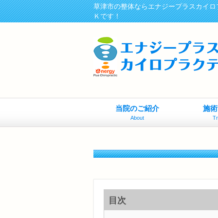
草津市の整体ならエナジープラスカイロ
Ｋです！
当院のご紹介
施術
About
T
目次