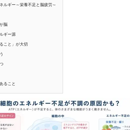
ネルギー～栄養不足と脳疲労～
が脳
ルギー源
ること」が大切
う
つ
あること