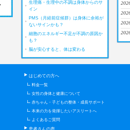
生理痛・生理中の不調は身体からのサ
2026
イン
2026
PMS（月経前症候群）は身体に余裕が
2026
ないサインかも？
2026
細胞のエネルギー不足が不調の原因か
も？
脳が安心すると、体は変わる
はじめての方へ
料金一覧
女性の身体と健康について
赤ちゃん・子どもの整体・成長サポート
本来の力を発揮したいアスリートへ
よくあるご質問
患者さんの声