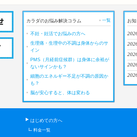
一覧
カラダのお悩み解決コラム
お知
2026
不妊・妊活でお悩みの方へ
生理痛・生理中の不調は身体からのサ
2026
イン
2026
PMS（月経前症候群）は身体に余裕が
2026
ないサインかも？
2026
細胞のエネルギー不足が不調の原因か
も？
脳が安心すると、体は変わる
はじめての方へ
料金一覧