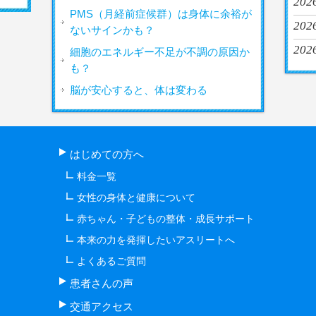
2026
PMS（月経前症候群）は身体に余裕が
2026
ないサインかも？
2026
細胞のエネルギー不足が不調の原因か
も？
脳が安心すると、体は変わる
はじめての方へ
料金一覧
女性の身体と健康について
赤ちゃん・子どもの整体・成長サポート
本来の力を発揮したいアスリートへ
よくあるご質問
患者さんの声
交通アクセス